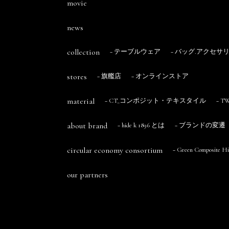
movie
news
collection
− テーブルウェア
− バッグ.アクセサ
stores
− 旗艦店
− オンラインストア
material
− CT_コンポジット・テキスタイル
− 
about brand
− hide k 1896 とは
− ブランドの変遷
circular economy consortium
− Green Composite
our partners