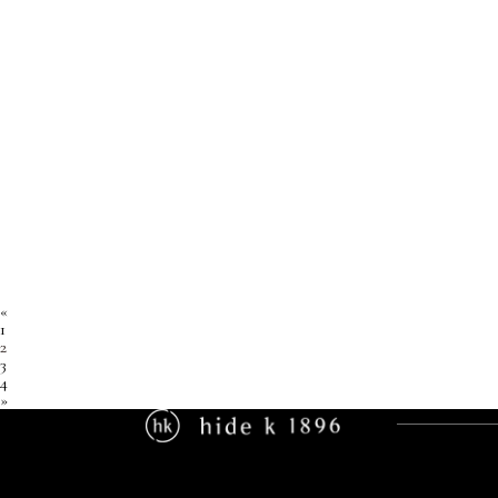
«
1
2
3
4
»