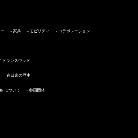
リー
− 家具
− モビリティ
− コラボレーション
TW_トランスウッド
− 春日家の歴史
 Hills について
− 参画団体