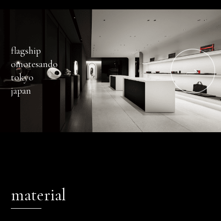
flagship
omotesando
tokyo
japan
material