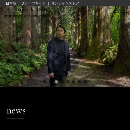
|
hide kasuga グループサイト
オンラインストア
日本語
news