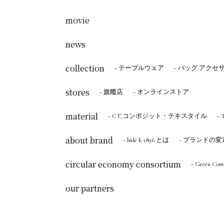
movie
news
collection
− テーブルウェア
− バッグ.アクセ
stores
− 旗艦店
− オンラインストア
material
− CT_コンポジット・テキスタイル
−
about brand
− hide k 1896 とは
− ブランドの変
circular economy consortium
− Green Co
our partners