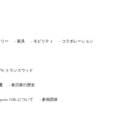
サリー
− 家具
− モビリティ
− コラボレーション
 TW_トランスウッド
遷
− 春日家の歴史
mposite Hills について
− 参画団体