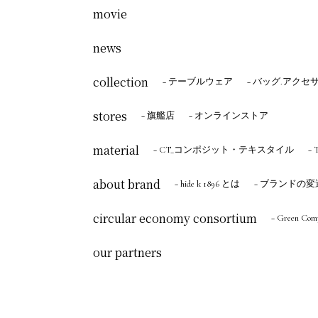
movie
news
collection
− テーブルウェア
− バッグ.アクセ
stores
− 旗艦店
− オンラインストア
material
− CT_コンポジット・テキスタイル
−
about brand
− hide k 1896 とは
− ブランドの変
circular economy consortium
− Green Co
our partners