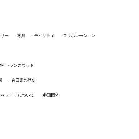
サリー
− 家具
− モビリティ
− コラボレーション
 TW_トランスウッド
遷
− 春日家の歴史
mposite Hills について
− 参画団体