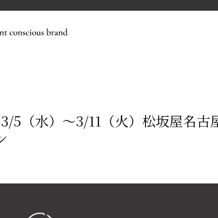
】3/5（水）～3/11（火）松坂屋名
ン