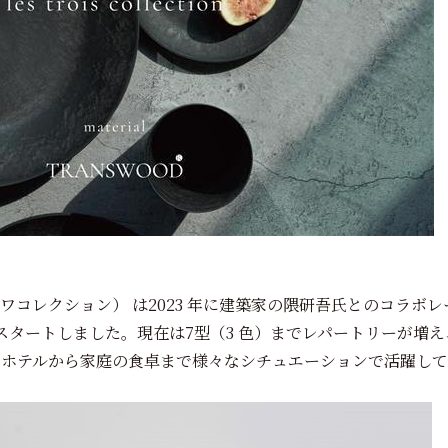
ction”（レトワコレクション） は2023 年に建築家の隈研吾氏とのコ
からスタートしました。現在は7型（3 色）までレパートリーが増
ーホテルから家庭の食卓まで様々なシチュエーションで活躍して